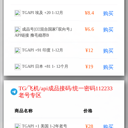
¥8.4
购买
TGAPI 埃及 +20 1-12月
¥6.6
购买
成品号]🏴‍☠️混合国家｢双向号｣
API链接 撸毛稳荐B
¥12
购买
TGAPI +91 印度 1-12月
¥19
购买
TGAPI 日本 +81 1- 12个月
TG/飞机/api成品接码/统一密码112233
老号专区
商品名称
价格
¥28
购买
TGAPI +1 美国 1-2年老号