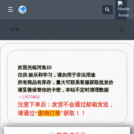
☰
商 品 分 类
菜单
全部商品
苹果成品号(9)
苹果下载号(16)
欢迎光临河鱼ID
仅供 娱乐和学习，请勿用于非法用途
苹果iCloud号(5)
所有商品有库存，量大可联系客服获取批发价
请妥善保管你的卡密，本站不定时清理数据
TG/飞机/api成品接码/统一密码112233(20)
｜
订阅TG频道
注意下单后：发货不会通过邮箱发送，
TG/飞机/api成品接码/统一密码112233 老号专区(8)
请通过“
查询订单
”获取！！